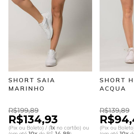
SHORT SAIA
SHORT 
MARINHO
ACQUA
R$199,89
R$139,89
R$134,93
R$94,
(Pix ou Boleto) / (
no cartão) ou
(Pix ou Boleto)
1x
(em até
de R$
)
(em até
d
10x
14,99
10x