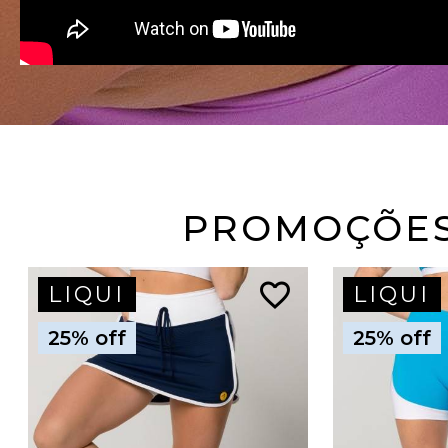
PROMOÇÕE
favorite_border
LIQUI
LIQUI
25% off
25% off