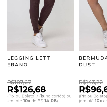
LEGGING LETT
BERMUDA
EBANO
DUST
R$187,67
R$143,22
R$126,68
R$96,
(Pix ou Boleto) / (
no cartão) ou
(Pix ou Boleto) 
1x
(em até
de R$
)
(em até
d
10x
14,08
10x