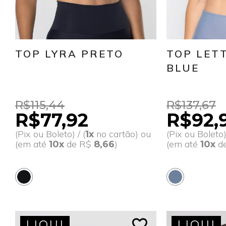
TOP LYRA PRETO
TOP LET
BLUE
R$115,44
R$137,67
R$77,92
R$92,
(Pix ou Boleto) / (
no cartão) ou
(Pix ou Boleto) 
1x
(em até
de R$
)
(em até
d
10x
8,66
10x
favorite_border
LIQUI
LIQUI