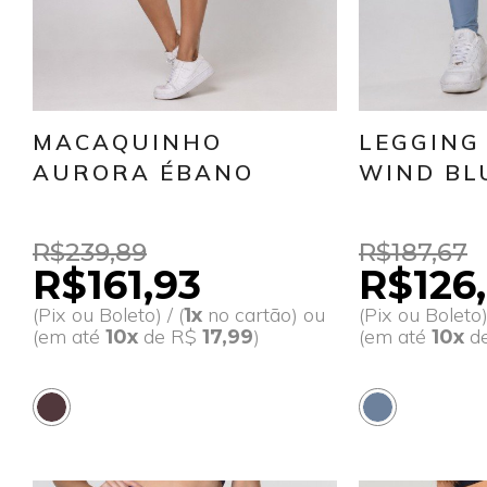
MACAQUINHO
LEGGING
AURORA ÉBANO
WIND BL
R$239,89
R$187,67
R$161,93
R$126
(Pix ou Boleto) / (
no cartão) ou
(Pix ou Boleto) 
1x
(em até
de R$
)
(em até
d
10x
17,99
10x