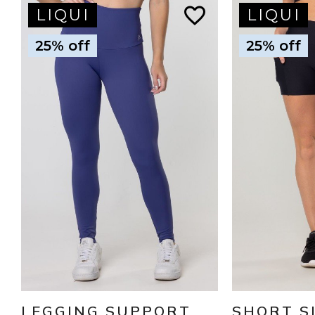
favorite_border
LIQUI
LIQUI
25% off
25% off
LEGGING SUPPORT
SHORT S