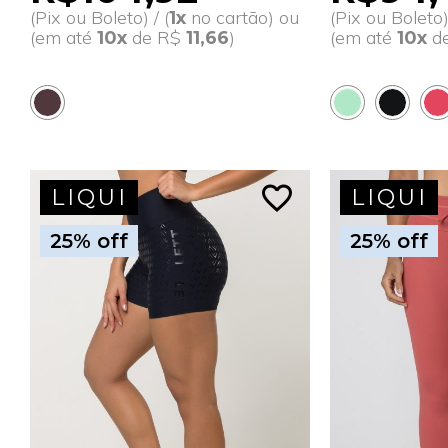
(Pix ou Boleto) / (
no cartão) ou
(Pix ou Boleto) 
1x
(em até
de R$
)
(em até
d
10x
11,66
10x
favorite_border
LIQUI
LIQUI
25% off
25% off