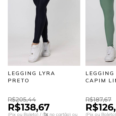
LEGGING LYRA
LEGGING
PRETO
CAPIM L
R$205,44
R$187,67
R$138,67
R$126
(Pix ou Boleto) / (
no cartão) ou
(Pix ou Boleto) 
1x