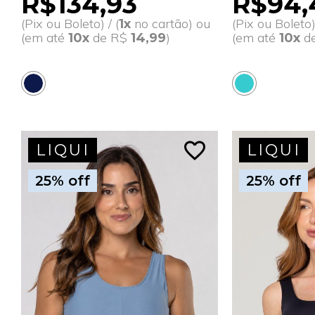
R$134,93
R$94,
(Pix ou Boleto) / (
no cartão) ou
(Pix ou Boleto) 
1x
(em até
de R$
)
(em até
d
10x
14,99
10x
favorite_border
LIQUI
LIQUI
25% off
25% off