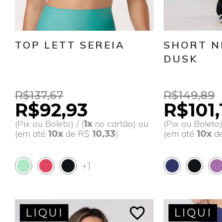
TOP LETT SEREIA
SHORT N
DUSK
R$137,67
R$149,89
R$92,93
R$101,
(Pix ou Boleto) / (
no cartão) ou
(Pix ou Boleto) 
1x
(em até
de R$
)
(em até
d
10x
10,33
10x
+1
favorite_border
LIQUI
LIQUI