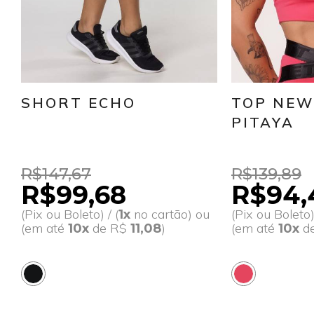
SHORT ECHO
TOP NEW
PITAYA
R$147,67
R$139,89
R$99,68
R$94,
(Pix ou Boleto) / (
no cartão) ou
(Pix ou Boleto) 
1x
(em até
de R$
)
(em até
d
10x
11,08
10x