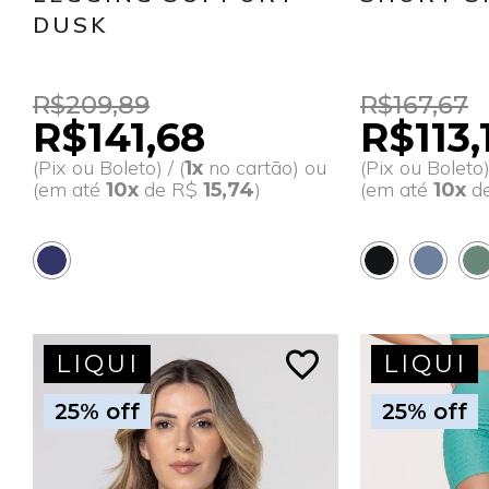
DUSK
R$209,89
R$167,67
R$141,68
R$113,
(Pix ou Boleto) / (
no cartão) ou
(Pix ou Boleto) 
1x
(em até
de R$
)
(em até
d
10x
15,74
10x
favorite_border
LIQUI
LIQUI
25% off
25% off