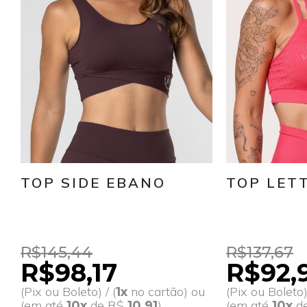
TOP SIDE EBANO
TOP LETT
R$145,44
R$137,67
R$98,17
R$92,
(Pix ou Boleto) / (
no cartão) ou
(Pix ou Boleto) 
1x
(em até
de R$
)
(em até
d
10x
10,91
10x