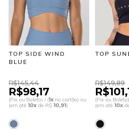
TOP SIDE WIND
TOP SUN
BLUE
R$145,44
R$149,89
R$98,17
R$101,
(Pix ou Boleto) / (
no cartão) ou
(Pix ou Boleto) 
1x
(em até
de R$
)
(em até
d
10x
10,91
10x