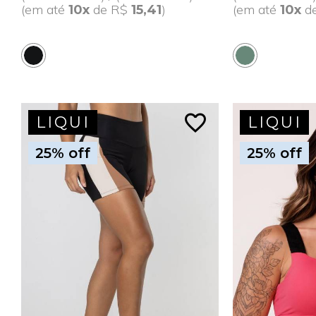
(em até
de R$
)
(em até
d
10x
15,41
10x
favorite_border
LIQUI
LIQUI
25% off
25% off