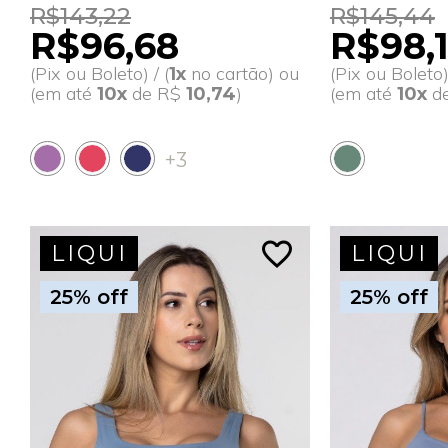
R$143,22
R$145,44
R$96,68
R$98,
(Pix ou Boleto) / (
no cartão) ou
(Pix ou Boleto) 
1x
(em até
de R$
)
(em até
d
10x
10,74
10x
+3
favorite_border
LIQUI
LIQUI
25% off
25% off