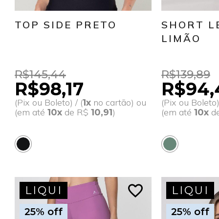
TOP SIDE PRETO
SHORT L
LIMÃO
R$145,44
R$139,89
R$98,17
R$94,
(Pix ou Boleto) / (
no cartão) ou
(Pix ou Boleto) 
1x
(em até
de R$
)
(em até
d
10x
10,91
10x
favorite_border
LIQUI
LIQUI
25% off
25% off