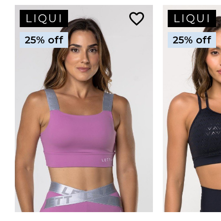
favorite_border
LIQUI
LIQUI
25% off
25% off