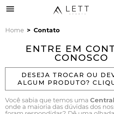
menu
Home
Contato
ENTRE EM CON
CONOSCO
DESEJA TROCAR OU DE
ALGUM PRODUTO? CLIQU
Você sabia que temos uma
Centra
onde a maioria das dúvidas dos noss
foram respondidas? Dê uma olhada