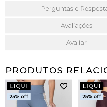
Perguntas e Respost
Avaliações
Avaliar
PRODUTOS RELACI
favorite_border
LIQUI
LIQUI
25% off
25% off