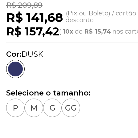
R$ 209,89
(Pix ou Boleto) / cartã
R$ 141,68
desconto
R$ 157,42
(
10x
de
R$ 15,74
nos cart
Cor:
DUSK
Selecione o tamanho:
P
M
G
GG