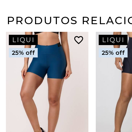
PRODUTOS RELACI
favorite_border
LIQUI
LIQUI
25% off
25% off