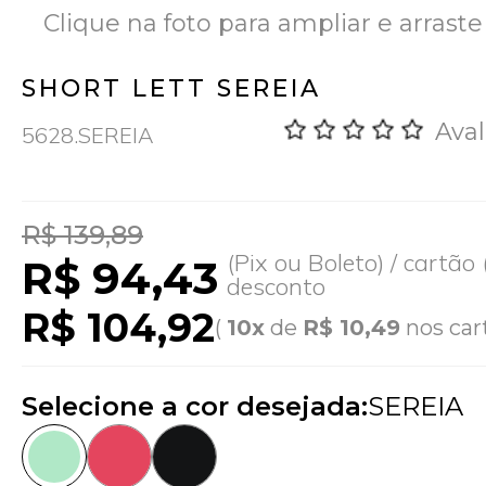
Clique na foto para ampliar e arraste
SHORT LETT SEREIA
Aval
5628.SEREIA
R$ 139,89
(Pix ou Boleto) / cartã
R$ 94,43
desconto
R$ 104,92
(
10x
de
R$ 10,49
nos car
Selecione a cor desejada:
SEREIA