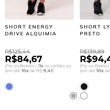
SHORT ENERGY
SHORT L
DRIVE ALQUIMIA
PRETO
R$125,44
R$139,89
R$84,67
R$94,
(Pix ou Boleto) / (
no cartão) ou
(Pix ou Boleto) 
1x
(em até
de R$
)
(em até
d
10x
9,41
10x