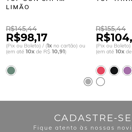
LIMÃO
R$145,44
R$155,44
R$98,17
R$104
(Pix ou Boleto) / (
no cartão) ou
(Pix ou Boleto) 
1x
(em até
de R$
)
(em até
d
10x
10,91
10x
CADASTRE-SE
Fique atento às nossas nov