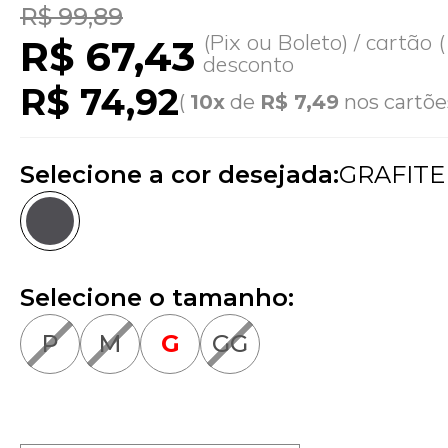
R$ 99,89
(Pix ou Boleto) / cartão
R$ 67,43
desconto
R$ 74,92
(
10x
de
R$ 7,49
nos cartõe
Selecione a cor desejada:
GRAFITE
Selecione o tamanho:
P
M
G
GG