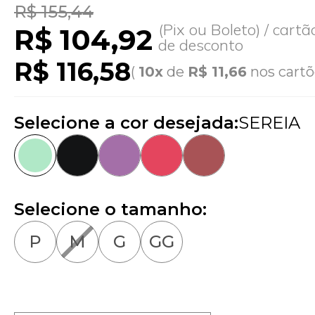
R$ 155,44
(Pix ou Boleto) / cart
R$ 104,92
de desconto
R$ 116,58
(
10x
de
R$ 11,66
nos cartõ
Selecione a cor desejada:
SEREIA
Selecione o tamanho:
P
M
G
GG