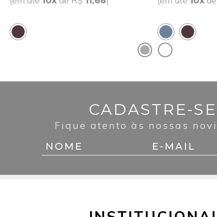
(em até
de R$
)
(em até
d
10x
11,66
10x
CADASTRE-SE
Fique atento às nossas nov
INSTITUCIONA