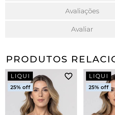
Avaliações
Avaliar
PRODUTOS RELACI
favorite_border
LIQUI
LIQUI
25% off
25% off