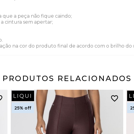
ra que a peça não fique caindo;
a cintura sem apertar;
o.
ação na cor do produto final de acordo com o brilho do m
PRODUTOS RELACIONADOS
LIQUI
L
border
favorite_border
25% off
2