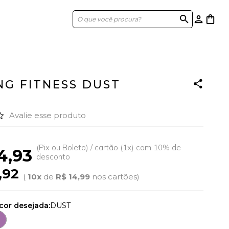
search
person
shopping_bag
NG FITNESS DUST
Avalie esse produto
(Pix ou Boleto) / cartão (1x) com 10% de
4,93
desconto
,92
(
10x
de
R$ 14,99
nos cartões)
cor desejada:
DUST