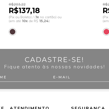
R$203,22
R$2
R$137,18
R
(Pix ou Boleto) / (
1x
no cartão) ou
(Pix
(em até
10x
de R$
15,24
)
(em
CADASTRE-SE!
Fique atento às nossas novidades!
TE
ATENDIMENTO
SEGURANÇA