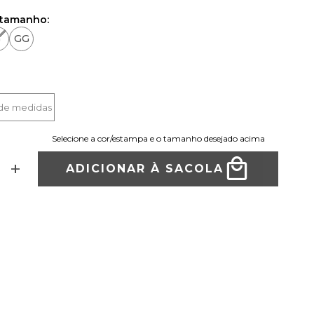
 tamanho:
G
GG
 de medidas
Selecione a cor/estampa e o tamanho desejado acima
+
ADICIONAR À SACOLA