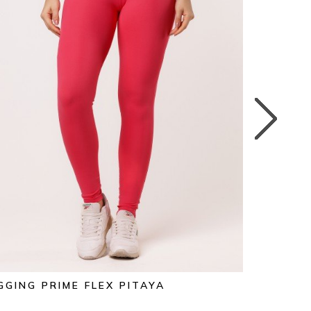
GGING PRIME FLEX PITAYA
LEGGING