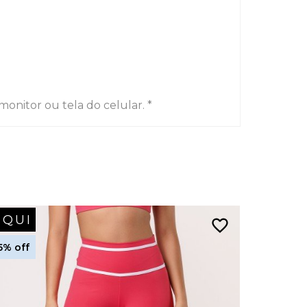
onitor ou tela do celular. *
IQUI
LIQUI
favorite_border
5% off
25% off