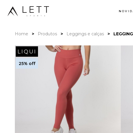
NOVID
Home
Produtos
Leggings e calças
LEGGING
LIQUI
25% off