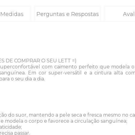
 Medidas
Perguntas e Respostas
Aval
S DE COMPRAR O SEU LETT =)
superconfortável com caimento perfeito que modela o
 sanguínea. Em cor super-versátil e a cintura alta c
ra o seu dia a dia.
rção do suor, mantendo a pele seca e fresca mesmo no ca
 modela o corpo e favorece a circulação sanguínea;
aticidade;
recisa passar.