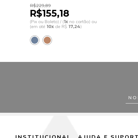
R$229,89
R$155,18
(Pix ou Boleto) / (
1x
no cartão) ou
(em até
10x
de R$
17,24
)
INSTITUCIONAL
AJUDA E SUPOR