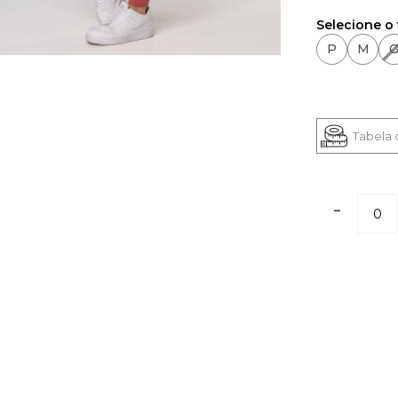
Selecione o
P
M
Tabela
-