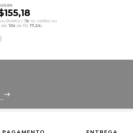
29,89
R$233,22
$155,18
R$157
 ou Boleto) / (
1x
no cartão) ou
(Pix ou Boleto)
 até
10x
de R$
17,24
)
(em até
10x
east
PAGAMENTO
ENTREGA