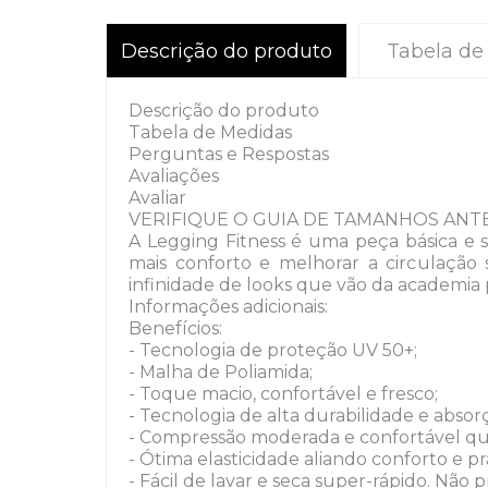
Descrição do produto
Tabela de
Descrição do produto
Tabela de Medidas
Perguntas e Respostas
Avaliações
Avaliar
VERIFIQUE O GUIA DE TAMANHOS ANTE
A Legging Fitness é uma peça básica e 
mais conforto e melhorar a circulação
infinidade de looks que vão da academia pa
Informações adicionais:
Benefícios:
- Tecnologia de proteção UV 50+;
- Malha de Poliamida;
- Toque macio, confortável e fresco;
- Tecnologia de alta durabilidade e abso
- Compressão moderada e confortável que
- Ótima elasticidade aliando conforto e pr
- Fácil de lavar e seca super-rápido. Não p