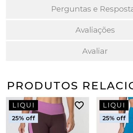
Perguntas e Respost
Avaliações
Avaliar
PRODUTOS RELACI
favorite_border
LIQUI
LIQUI
25% off
25% off