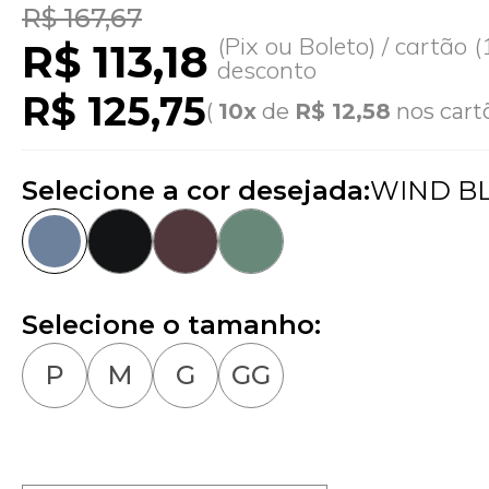
R$ 167,67
(Pix ou Boleto) / cartão
R$ 113,18
desconto
R$ 125,75
(
10x
de
R$ 12,58
nos cart
Selecione a cor desejada:
WIND B
Selecione o tamanho:
P
M
G
GG