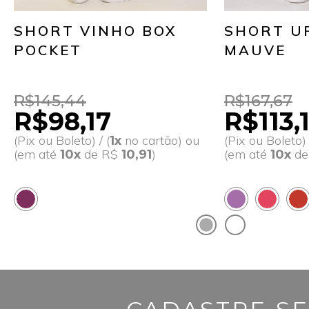
SHORT VINHO BOX
SHORT U
POCKET
MAUVE
R$145,44
R$167,67
R$98,17
R$113,
(Pix ou Boleto) / (
no cartão) ou
(Pix ou Boleto) 
1x
(em até
de R$
)
(em até
d
10x
10,91
10x