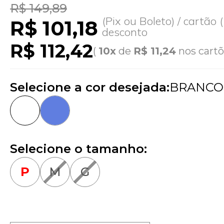
R$ 149,89
(Pix ou Boleto) / cartão
R$ 101,18
desconto
R$ 112,42
(
10x
de
R$ 11,24
nos cartõ
Selecione a cor desejada:
BRANCO
Selecione o tamanho:
P
M
G