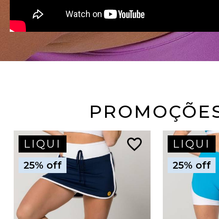
PROMOÇÕE
favorite_border
LIQUI
LIQUI
25% off
25% off