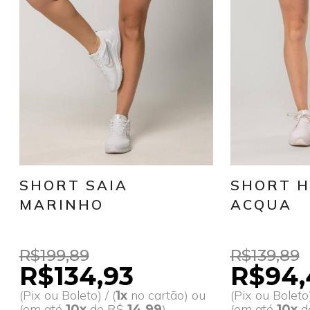
SHORT SAIA
SHORT 
MARINHO
ACQUA
R$199,89
R$139,89
R$134,93
R$94,
(Pix ou Boleto) / (
no cartão) ou
(Pix ou Boleto)
1x
(em até
de R$
)
(em até
d
10x
14,99
10x