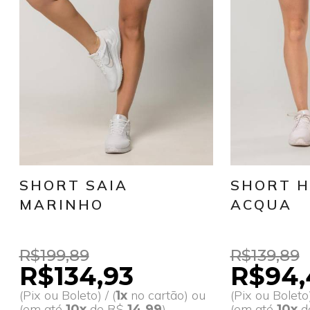
SHORT SAIA
SHORT 
MARINHO
ACQUA
R$199,89
R$139,89
R$134,93
R$94,
(Pix ou Boleto) / (
no cartão) ou
(Pix ou Boleto)
1x
(em até
de R$
)
(em até
d
10x
14,99
10x