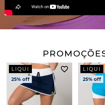
PROMOÇÕE
favorite_border
LIQUI
LIQUI
25% off
25% off