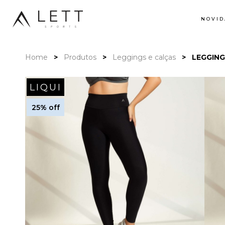
NOVID
Home
Produtos
Leggings e calças
LEGGING
LIQUI
25% off