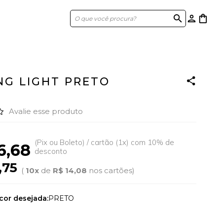
search
person
shopping_bag
NG LIGHT PRETO
Avalie esse produto
(Pix ou Boleto) / cartão (1x) com 10% de
6,68
desconto
,75
(
10x
de
R$ 14,08
nos cartões)
cor desejada:
PRETO