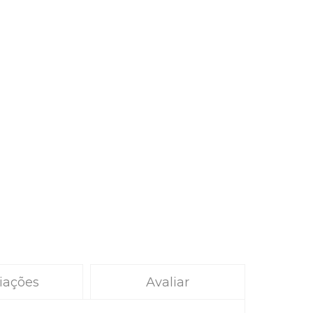
iações
Avaliar