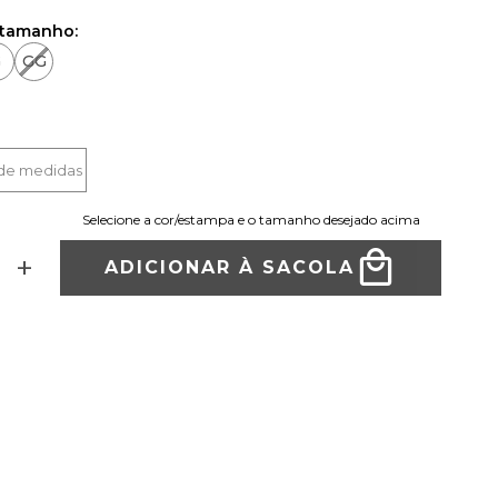
 tamanho:
G
GG
 de medidas
Selecione a cor/estampa e o tamanho desejado acima
+
ADICIONAR À SACOLA