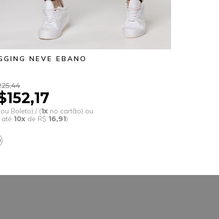
GGING NEVE EBANO
LEGGING
25,44
R$209,89
$152,17
R$141
 ou Boleto) / (
1x
no cartão) ou
(Pix ou Boleto)
 até
10x
de R$
16,91
)
(em até
10x