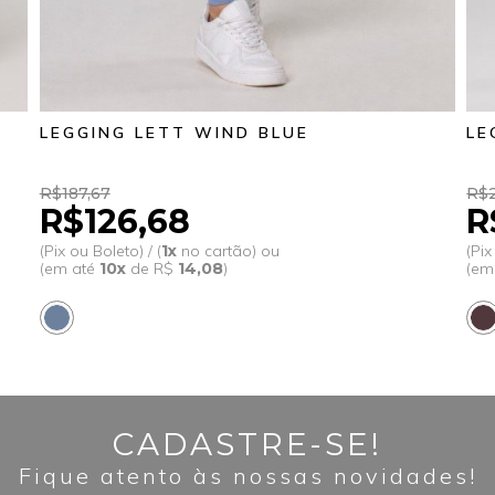
LEGGING LETT WIND BLUE
LE
R$187,67
R$2
R$126,68
R
(Pix ou Boleto) / (
1x
no cartão) ou
(Pix
(em até
10x
de R$
14,08
)
(em
CADASTRE-SE!
Fique atento às nossas novidades!