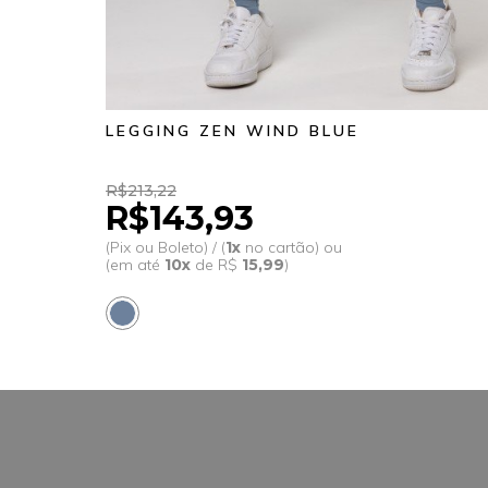
LEGGING ZEN WIND BLUE
R$213,22
R$143,93
(Pix ou Boleto) / (
1x
no cartão) ou
(em até
10x
de R$
15,99
)