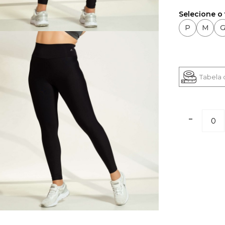
Selecione o
P
M
Tabela
-