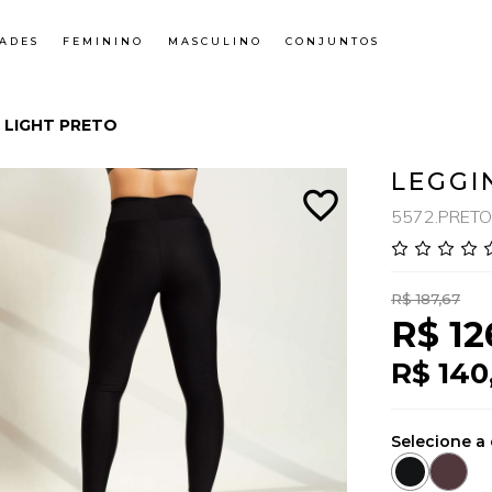
ADES
FEMININO
MASCULINO
CONJUNTOS
 LIGHT PRETO
LEGGI
favorite_border
5572.PRETO
R$ 187,67
R$ 12
R$ 140
Selecione a 